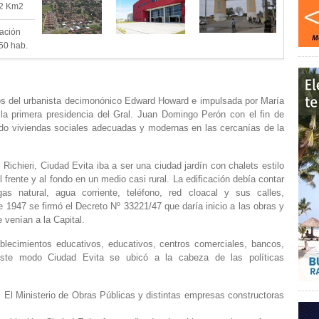
22 Km2
ación
50 hab.
os del urbanista decimonónico Edward Howard e impulsada por María
la primera presidencia del Gral. Juan Domingo Perón con el fin de
endo viviendas sociales adecuadas y modernas en las cercanías de la
 Richieri, Ciudad Evita iba a ser una ciudad jardín con chalets estilo
 frente y al fondo en un medio casi rural. La edificación debía contar
gas natural, agua corriente, teléfono, red cloacal y sus calles,
1947 se firmó el Decreto Nº 33221/47 que daría inicio a las obras y
 venían a la Capital.
blecimientos educativos, educativos, centros comerciales, bancos,
este modo Ciudad Evita se ubicó a la cabeza de las políticas
 El Ministerio de Obras Públicas y distintas empresas constructoras