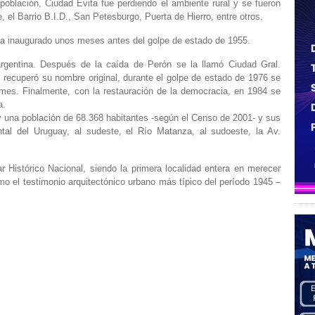
 población, Ciudad Evita fue perdiendo el ambiente rural y se fueron
el Barrio B.I.D., San Petesburgo, Puerta de Hierro, entre otros.
za inaugurado unos meses antes del golpe de estado de 1955.
argentina. Después de la caída de Perón se la llamó Ciudad Gral.
 recuperó su nombre original, durante el golpe de estado de 1976 se
emes. Finalmente, con la restauración de la democracia, en 1984 se
a.
 una población de 68.368 habitantes -según el Censo de 2001- y sus
ental del Uruguay, al sudeste, el Río Matanza, al sudoeste, la Av.
r Histórico Nacional, siendo la primera localidad entera en merecer
omo el testimonio arquitectónico urbano más típico del período 1945 –