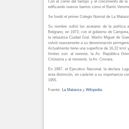
Con el correr del tiempo y el crecimiento de la
edificando nuevos barrios como el Barrio Vemme, 
Se fundó el primer Colegio Normal de La Matan
Su nombre sufrió los avatares de la política 
Belgrano, en 1973, con el gobierno de Cámpora,
la rebautiza Ciudad Gral. Martín Miguel de Gü
volvió nuevamente a su denominación primigeni
Actualmente tiene una superficie de 16,22 km
y
2
límites son: al noreste, la Av. República Ori
Cristianía y al noroeste, la Av. Crovara.
En 1997, el Ejecutivo Nacional, la declara Luga
esta distinción, en carácter a su importancia c
1955.
Fuente:
La Matanza
y
Wikipedia